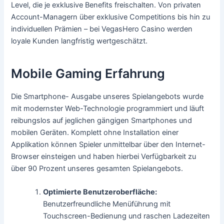
Level, die je exklusive Benefits freischalten. Von privaten
Account-Managern über exklusive Competitions bis hin zu
individuellen Prämien – bei VegasHero Casino werden
loyale Kunden langfristig wertgeschätzt.
Mobile Gaming Erfahrung
Die Smartphone- Ausgabe unseres Spielangebots wurde
mit modernster Web-Technologie programmiert und läuft
reibungslos auf jeglichen gängigen Smartphones und
mobilen Geräten. Komplett ohne Installation einer
Applikation können Spieler unmittelbar über den Internet-
Browser einsteigen und haben hierbei Verfügbarkeit zu
über 90 Prozent unseres gesamten Spielangebots.
Optimierte Benutzeroberfläche:
Benutzerfreundliche Menüführung mit
Touchscreen-Bedienung und raschen Ladezeiten