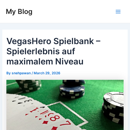
Skip
My Blog
to
Main
content
Men
VegasHero Spielbank –
Spielerlebnis auf
maximalem Niveau
By
snehpawan
/
March 29, 2026