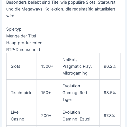
Besonders beliebt sind Titel wie populäre Slots, Starburst
und die Megaways-Kollektion, die regelmäßig aktualisiert
wird.
Spieltyp
Menge der Titel
Hauptproduzenten
RTP-Durchschnitt
NetEnt,
Slots
1500+
Pragmatic Play,
96.2%
Microgaming
Evolution
Tischspiele
150+
Gaming, Red
98.5%
Tiger
Live
Evolution
200+
97.8%
Casino
Gaming, Ezugi