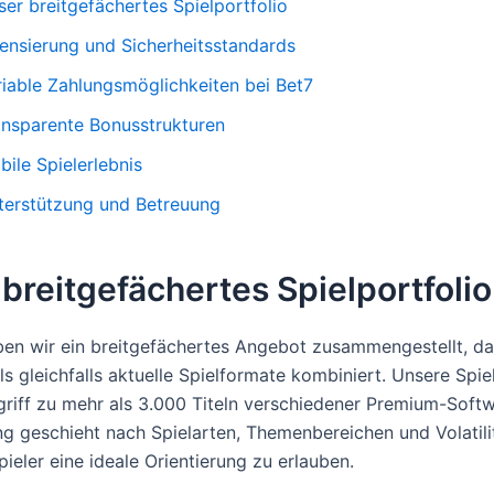
ser breitgefächertes Spielportfolio
zensierung und Sicherheitsstandards
riable Zahlungsmöglichkeiten bei Bet7
ansparente Bonusstrukturen
ile Spielerlebnis
terstützung und Betreuung
breitgefächertes Spielportfolio
ben wir ein breitgefächertes Angebot zusammengestellt, d
ls gleichfalls aktuelle Spielformate kombiniert. Unsere Spie
ugriff zu mehr als 3.000 Titeln verschiedener Premium-Softw
ung geschieht nach Spielarten, Themenbereichen und Volatili
ieler eine ideale Orientierung zu erlauben.