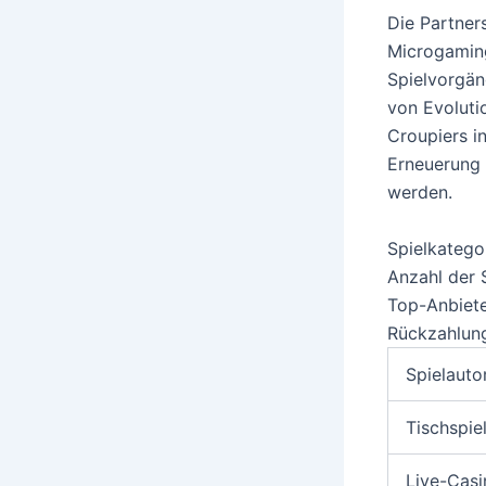
Die Partner
Microgaming
Spielvorgän
von Evoluti
Croupiers i
Erneuerung 
werden.
Spielkatego
Anzahl der 
Top-Anbiet
Rückzahlun
Spielaut
Tischspie
Live-Casi