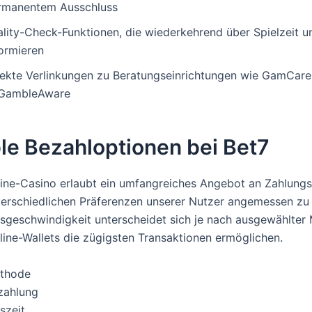
rmanentem Ausschluss
ality-Check-Funktionen, die wiederkehrend über Spielzeit u
formieren
rekte Verlinkungen zu Beratungseinrichtungen wie GamCare
GambleAware
le Bezahloptionen bei Bet7
ine-Casino erlaubt ein umfangreiches Angebot an Zahlung
terschiedlichen Präferenzen unserer Nutzer angemessen zu 
sgeschwindigkeit unterscheidet sich je nach ausgewählter
ine-Wallets die zügigsten Transaktionen ermöglichen.
thode
nzahlung
szeit