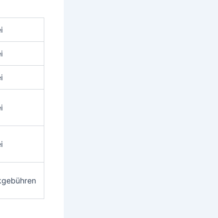
i
i
i
i
i
kgebühren