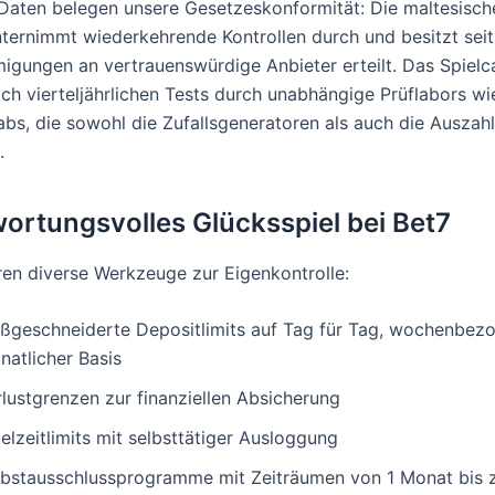
e Daten belegen unsere Gesetzeskonformität: Die maltesisc
nternimmt wiederkehrende Kontrollen durch und besitzt sei
gungen an vertrauenswürdige Anbieter erteilt. Das Spielc
sich vierteljährlichen Tests durch unabhängige Prüflabors 
abs, die sowohl die Zufallsgeneratoren als auch die Ausza
.
ortungsvolles Glücksspiel bei Bet7
eren diverse Werkzeuge zur Eigenkontrolle:
ßgeschneiderte Depositlimits auf Tag für Tag, wochenbez
natlicher Basis
rlustgrenzen zur finanziellen Absicherung
elzeitlimits mit selbsttätiger Ausloggung
lbstausschlussprogramme mit Zeiträumen von 1 Monat bis 