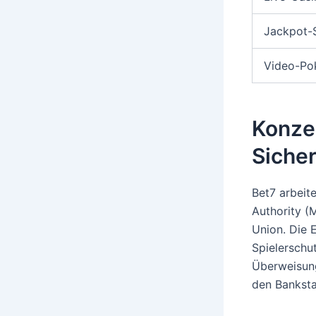
Jackpot-
Video-Po
Konze
Siche
Bet7 arbeit
Authority (
Union. Die 
Spielerschu
Überweisung
den Banksta