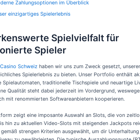
derne Zahlungsoptionen im Überblick
er einzigartiges Spielerlebnis
enswerte Spielvielfalt für
onierte Spieler
 Casino Schweiz
haben wir uns zum Zweck gesetzt, unseren
ichliches Spielerlebnis zu bieten. Unser Portfolio enthält ak
 Spielautomaten, traditionelle Tischspiele und neuartige L
ine Qualität steht dabei jederzeit im Vordergrund, weswege
ich mit renommierten Softwareanbietern kooperieren.
tform zeigt eine imposante Auswahl an Slots, die von zeitl
is hin zu aktuellen Video-Slots mit steigenden Jackpots rei
 gemäß strengen Kriterien ausgewählt, um dir Unterhaltung
veau zu gewährleisten. Die typische Auszahlungsquote (RT