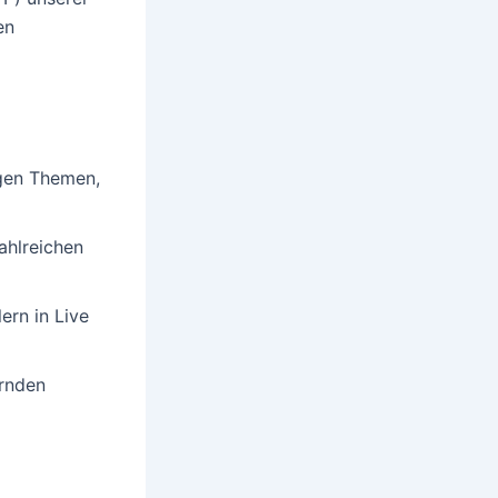
en
igen Themen,
ahlreichen
ern in Live
rnden