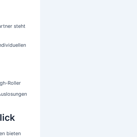
rtner steht
dividuellen
gh-Roller
Auslosungen
lick
en bieten