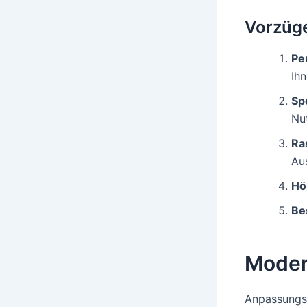
Vorzüg
Pe
Ih
Spe
Nu
Ra
Au
Hö
Be
Moder
Anpassungsf