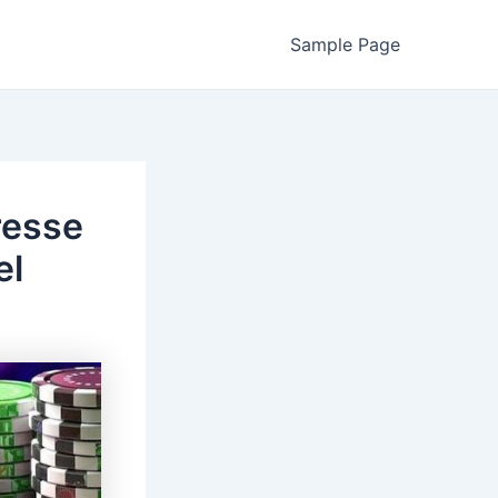
Sample Page
resse
el