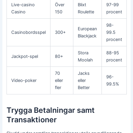
Live-casino
Över
Blixt
97-99
Casino
150
Roulette
procent
98-
European
Casinobordsspel
300+
99.5
Blackjack
procent
Stora
88-95
Jackpot-spel
80+
Moolah
procent
70
Jacks
96-
Video-poker
eller
eller
99.5%
fler
Better
Trygga Betalningar samt
Transaktioner