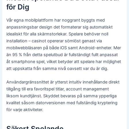
för Dig
Vår egna mobilplattform har noggrant byggts med
anpassningsbar design det formaterar sig automatiskt
idealiskt för alla skärmstorlekar. Spelare behöver noll
installation – casinot opererar sömlöst genast via
mobilwebbläsaren på både iOS samt Android-enheter. Mer
än 95 % från detta spelutbud är fullständigt fullt anpassat
åt smartphone spel, vilket betyder att spelare har möjlighet
att uppskatta från samma nivå oavsett var du är dig.
Användargränssnittet är ytterst intuitiv innehållande direkt
tillgång till era favoritspel titlar, account management
liksom kundtjänst. Skyddet bevaras på samma ypperliga
kvalitet såsom datorversionen med fullständig kryptering
för varje aktiviteter.
Säkert Spelande