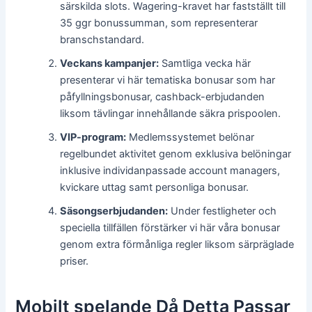
särskilda slots. Wagering-kravet har fastställt till
35 ggr bonussumman, som representerar
branschstandard.
Veckans kampanjer:
Samtliga vecka här
presenterar vi här tematiska bonusar som har
påfyllningsbonusar, cashback-erbjudanden
liksom tävlingar innehållande säkra prispoolen.
VIP-program:
Medlemssystemet belönar
regelbundet aktivitet genom exklusiva belöningar
inklusive individanpassade account managers,
kvickare uttag samt personliga bonusar.
Säsongserbjudanden:
Under festligheter och
speciella tillfällen förstärker vi här våra bonusar
genom extra förmånliga regler liksom särpräglade
priser.
Mobilt spelande Då Detta Passar