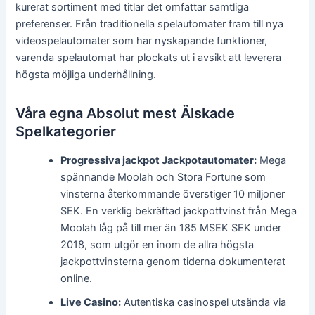
kurerat sortiment med titlar det omfattar samtliga
preferenser. Från traditionella spelautomater fram till nya
videospelautomater som har nyskapande funktioner,
varenda spelautomat har plockats ut i avsikt att leverera
högsta möjliga underhållning.
Våra egna Absolut mest Älskade
Spelkategorier
Progressiva jackpot Jackpotautomater:
Mega
spännande Moolah och Stora Fortune som
vinsterna återkommande överstiger 10 miljoner
SEK. En verklig bekräftad jackpottvinst från Mega
Moolah låg på till mer än 185 MSEK SEK under
2018, som utgör en inom de allra högsta
jackpottvinsterna genom tiderna dokumenterat
online.
Live Casino:
Autentiska casinospel utsända via