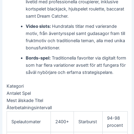
livetid med professionella croupierer, inklusive
kortspelet blackjack, hjulspelet roulette, baccarat
samt Dream Catcher.
Video slots:
Hundratals titlar med varierande
motiv, från äventyrsspel samt gudasagor fram till
fruktmotiv och traditionella teman, alla med unika
bonusfunktioner.
Bords-spel:
Traditionella favoriter via digitalt form
som har flera variationer avsett för att fungera för
såväl nybörjare och erfarna strategispelare.
Kategori
Antalet Spel
Mest älskade Titel
Återbetalningsintervall
94-98
Spelautomater
2400+
Starburst
procent