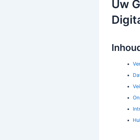
Uw Gi
Digit
Inhou
Ve
Da
Ve
On
In
Hu