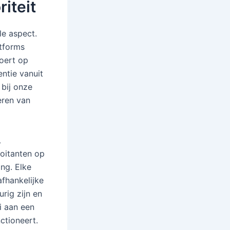
iteit
le aspect.
atforms
voert op
entie vanuit
 bij onze
eren van
L
oitanten op
ng. Elke
fhankelijke
rig zijn en
i aan een
ctioneert.