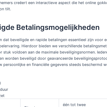
nemers creëert een interactieve aspect die het online gokk
n tilt.
ligde Betalingsmogelijkheden
n dat beveiligde en rapide betalingen essentieel zijn voor 
spelervaring. Hierdoor bieden we verschillende betalingsme
or stuk voldoen aan de maximale beveiligingsnormen. Iedere
n worden beveiligd door geavanceerde beveiligingsprotoc
 persoonlijke en financiële gegevens steeds beschermd w
d
sduur
zet
één tot twee