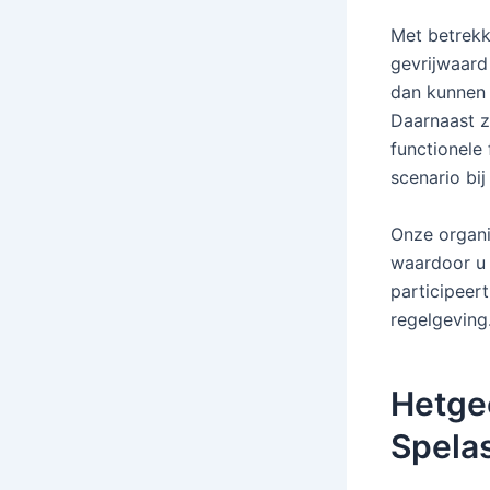
Met betrekk
gevrijwaard
dan kunnen 
Daarnaast z
functionele
scenario bij
Onze organi
waardoor u 
participeer
regelgeving
Hetge
Spela