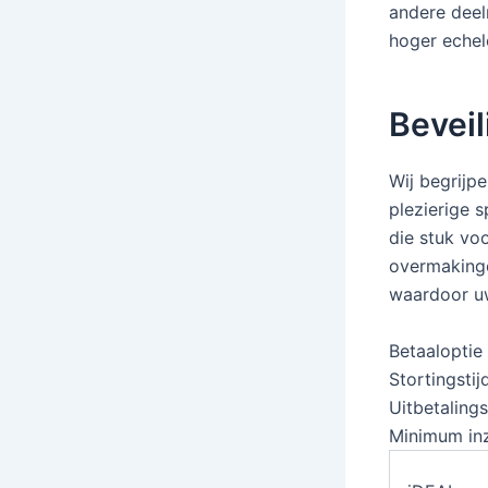
andere deel
hoger echelo
Bevei
Wij begrijpe
plezierige 
die stuk vo
overmakinge
waardoor uw
Betaaloptie
Stortingstij
Uitbetaling
Minimum in