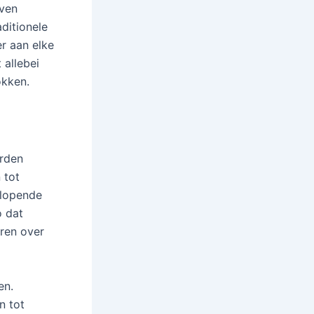
jven
ditionele
r aan elke
 allebei
okken.
erden
 tot
plopende
o dat
ren over
en.
n tot