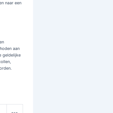
en naar een
een
thoden aan
 geldelijke
ollen,
orden.