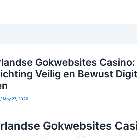
landse Gokwebsites Casino:
ichting Veilig en Bewust Digi
en
e
/
May 27, 2026
rlandse Gokwebsites Cas