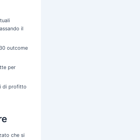
uali
passando il
0-30 outcome
tte per
 di profitto
re
zato che si