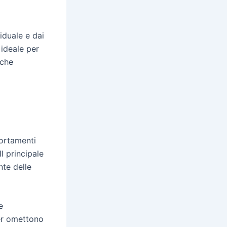
iduale e dai
 ideale per
 che
portamenti
l principale
nte delle
e
yer omettono