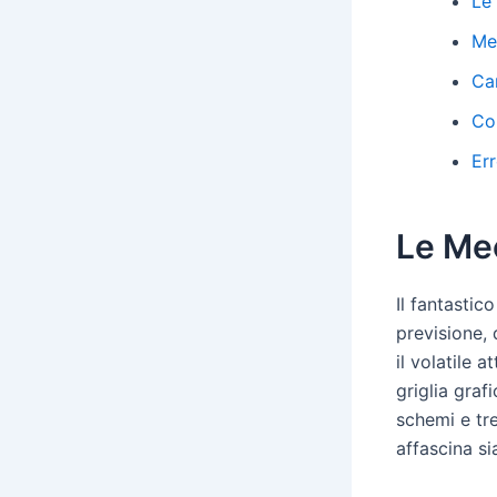
Le
Met
Car
Co
Er
Le Me
Il fantasti
previsione,
il volatile 
griglia graf
schemi e tre
affascina si