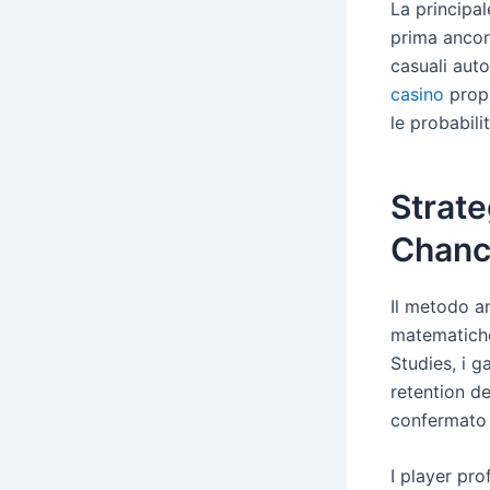
La principal
prima ancor
casuali aut
casino
propo
le probabili
Strate
Chan
Il metodo a
matematiche
Studies, i 
retention d
confermato a
I player pro