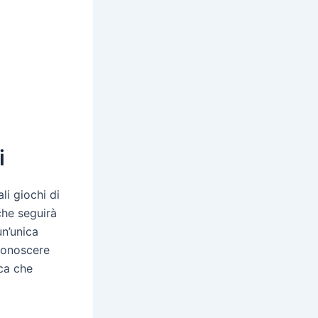
i
li giochi di
che seguirà
un’unica
iconoscere
ica che