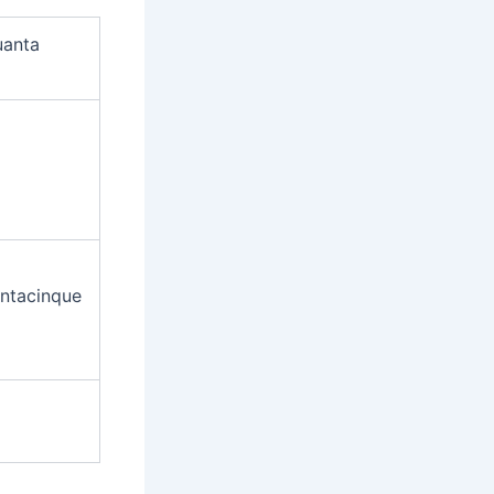
uanta
antacinque