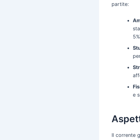
partite:
Am
sta
5% 
St
per
St
aff
Fis
e s
Aspett
Il corrente 