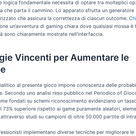
e logica fondamentale necessita di optare tra molteplici op
a che parta il cammino. Lo apparato sfrutta un generatore d
orizzato che assicura la correttezza di ciascun outcome.
Ch
ne un’avventura di gaming chiara dove qualsiasi mossa è t
tà sono chiaramente mostrate nell’interfaccia.
gie Vincenti per Aumentare le
ce
nalitico al presente gioco impone conoscenza delle probabi
. Secondo uno analisi reso pubblico nel Periodico of Gioc
game fondati su schemi riconoscimento evidenziano un tasso
el 73% superiore rispetto ai game puramente aleatori, elem
ttraverso studi su campioni di oltre 50.000 partite di intr
fessionisti implementano diverse tecniche per migliorare le