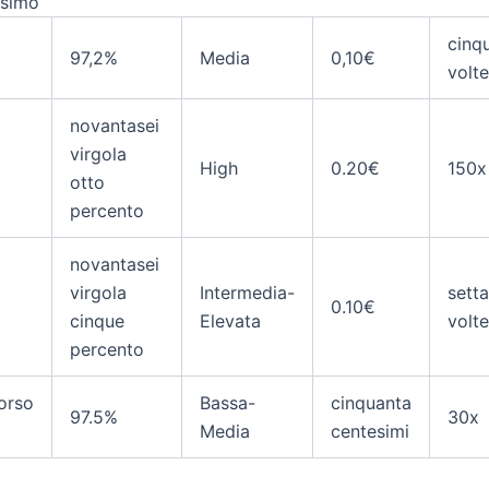
ssimo
cinq
97,2%
Media
0,10€
volte
novantasei
virgola
High
0.20€
150x
otto
percento
novantasei
virgola
Intermedia-
sett
0.10€
cinque
Elevata
volte
percento
orso
Bassa-
cinquanta
97.5%
30x
Media
centesimi