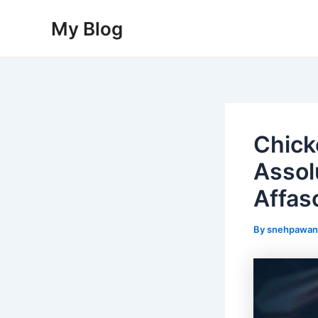
Skip
My Blog
to
content
Chick
Assol
Affasc
By
snehpawa