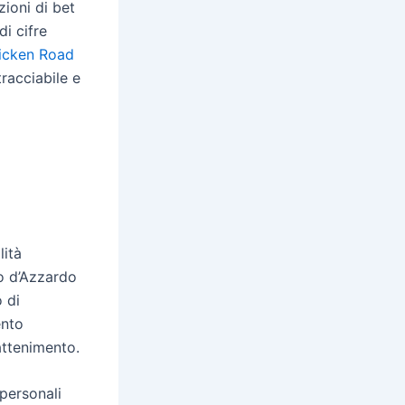
zioni di bet
i cifre
icken Road
racciabile e
lità
o d’Azzardo
 di
ento
attenimento.
 personali