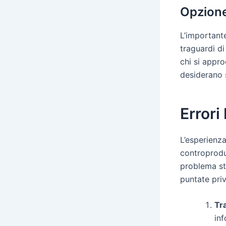
Opzione
L’importante
traguardi d
chi si appro
desiderano s
Errori
L’esperienz
controproduc
problema sta
puntate priv
Tra
inf