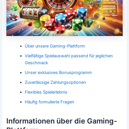
Über unsere Gaming-Plattform
Vielfältige Spielauswahl passend für jeglichen
Geschmack
Unser exklusives Bonusprogramm
Zuverlässige Zahlungsoptionen
Flexibles Spielerlebnis
Häufig formulierte Fragen
Informationen über die Gaming-