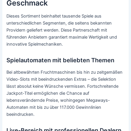
Geschmack
Dieses Sortiment beinhaltet tausende Spiele aus
unterschiedlichen Segmenten, die seitens bekannten
Providern geliefert werden. Diese Partnerschaft mit
führenden Anbietern garantiert maximale Wertigkeit und
innovative Spielmechaniken.
Spielautomaten mit beliebten Themen
Bei altbewährten Fruchtmaschinen bis hin zu zeitgemäßen
Video-Slots mit beeindruckenden Extras – die Selektion
lässt absolut keine Wünsche vermissen. Fortschreitende
Jackpot-Titel ermöglichen die Chance auf
lebensverändernde Preise, wohingegen Megaways-
Automaten mit bis zu über 117.000 Gewinnlinien
beeindrucken.
Live-Bereich mit professionellen Dealern