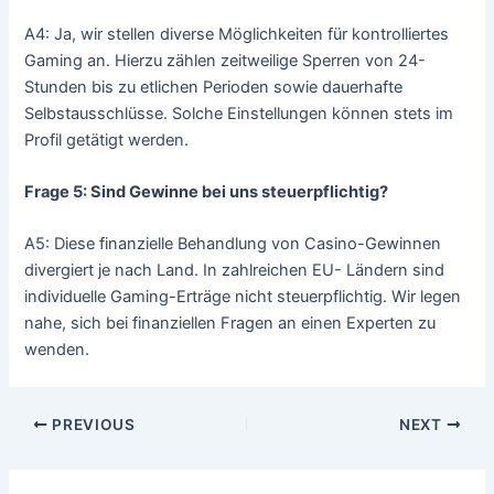
A4: Ja, wir stellen diverse Möglichkeiten für kontrolliertes
Gaming an. Hierzu zählen zeitweilige Sperren von 24-
Stunden bis zu etlichen Perioden sowie dauerhafte
Selbstausschlüsse. Solche Einstellungen können stets im
Profil getätigt werden.
Frage 5: Sind Gewinne bei uns steuerpflichtig?
A5: Diese finanzielle Behandlung von Casino-Gewinnen
divergiert je nach Land. In zahlreichen EU- Ländern sind
individuelle Gaming-Erträge nicht steuerpflichtig. Wir legen
nahe, sich bei finanziellen Fragen an einen Experten zu
wenden.
Post
PREVIOUS
NEXT
navigation