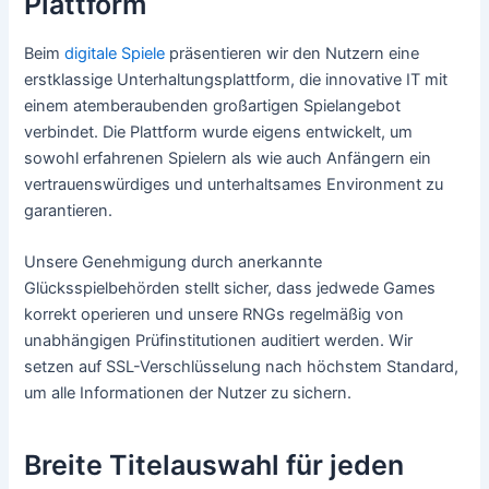
Plattform
Beim
digitale Spiele
präsentieren wir den Nutzern eine
erstklassige Unterhaltungsplattform, die innovative IT mit
einem atemberaubenden großartigen Spielangebot
verbindet. Die Plattform wurde eigens entwickelt, um
sowohl erfahrenen Spielern als wie auch Anfängern ein
vertrauenswürdiges und unterhaltsames Environment zu
garantieren.
Unsere Genehmigung durch anerkannte
Glücksspielbehörden stellt sicher, dass jedwede Games
korrekt operieren und unsere RNGs regelmäßig von
unabhängigen Prüfinstitutionen auditiert werden. Wir
setzen auf SSL-Verschlüsselung nach höchstem Standard,
um alle Informationen der Nutzer zu sichern.
Breite Titelauswahl für jeden