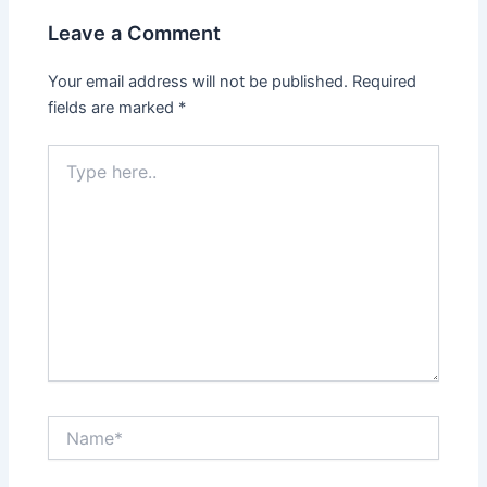
Leave a Comment
Your email address will not be published.
Required
fields are marked
*
Type
here..
Name*