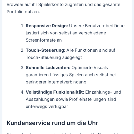
Browser auf ihr Spielerkonto zugreifen und das gesamte
Portfolio nutzen.
Responsive Design:
Unsere Benutzeroberfläche
justiert sich von selbst an verschiedene
Screenformate an
Touch-Steuerung:
Alle Funktionen sind auf
Touch-Steuerung ausgelegt
Schnelle Ladezeiten:
Optimierte Visuals
garantieren flüssiges Spielen auch selbst bei
geringerer Internetverbindung
Vollständige Funktionalität:
Einzahlungs- und
Auszahlungen sowie Profileinstellungen sind
unterwegs verfügbar
Kundenservice rund um die Uhr