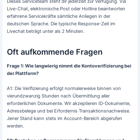
Dieses Serviceteam steht dir jederzeit zur Verfügung. Via
Live-Chat, elektronische Post oder Hotline beantworten
erfahrene Servicekräfte sämtliche Anliegen in der
deutschen Sprache. Die typische Response-Zeit im
Livechat beträgt unter als 2 Minuten.
Oft aufkommende Fragen
Frage 1: Wie langwierig nimmt die Kontoverifizierung bei
der Plattform?
A1: Die Verifizierung erfolgt normalerweise binnen von
vierundzwanzig Stunden nach Übermittlung aller
erforderlichen Dokumente. Wir akzeptieren ID-Dokumente,
Adressbelege und bei Erfordernis Transaktionsnachweise.
Jener Stand kann stets im Account-Bereich abgerufen
werden.