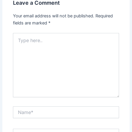
Leave a Comment
Your email address will not be published.
Required
fields are marked
*
Type
here..
Name*
Email*