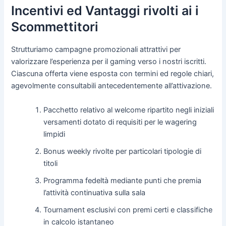
Incentivi ed Vantaggi rivolti ai i
Scommettitori
Strutturiamo campagne promozionali attrattivi per
valorizzare l’esperienza per il gaming verso i nostri iscritti.
Ciascuna offerta viene esposta con termini ed regole chiari,
agevolmente consultabili antecedentemente all’attivazione.
Pacchetto relativo al welcome ripartito negli iniziali
versamenti dotato di requisiti per le wagering
limpidi
Bonus weekly rivolte per particolari tipologie di
titoli
Programma fedeltà mediante punti che premia
l’attività continuativa sulla sala
Tournament esclusivi con premi certi e classifiche
in calcolo istantaneo