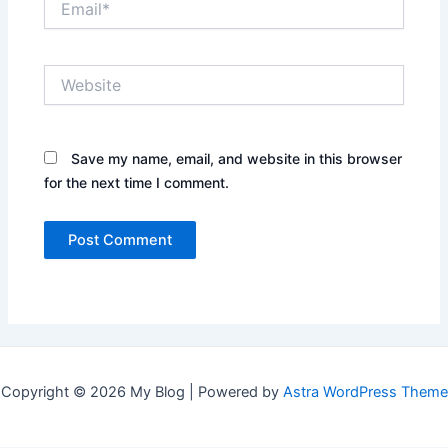
Website
Save my name, email, and website in this browser
for the next time I comment.
Copyright © 2026 My Blog | Powered by
Astra WordPress Theme