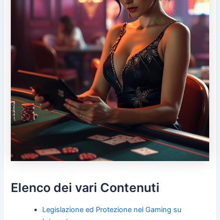
Elenco dei vari Contenuti
Legislazione ed Protezione nel Gaming su