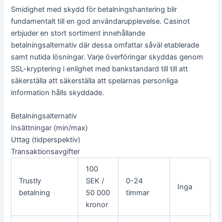
Smidighet med skydd för betalningshantering blir
fundamentalt till en god användarupplevelse. Casinot
erbjuder en stort sortiment innehållande
betalningsalternativ där dessa omfattar såväl etablerade
samt nutida lösningar. Varje överföringar skyddas genom
SSL-kryptering i enlighet med bankstandard till till att
säkerställa att säkerställa att spelarnas personliga
information hålls skyddade.
Betalningsalternativ
Insättningar (min/max)
Uttag (tidperspektiv)
Transaktionsavgifter
100
Trustly
SEK /
0-24
Inga
betalning
50 000
timmar
kronor