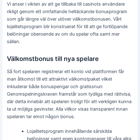
Vi anser i vikten av att ge tillbaka till casinots användare
rikligt genom ett omfattande heltäckande bonusprogram
som går längre väl över utöver välkomstbonusen. Vårt
lojalitetsprogram blir konstruerat för till att ge fortlöpande
belöningar oberoende av om du spelar ofta samt mer
sällan.
Välkomstbonus till nya spelare
Så fort spelaren registrerar ett konto vid plattformen får
man åtkomst till ett attraktivt välkomstpaket vilket
inkluderar både bonuspengar och gratissnurr.
Genomspelningskraven framstår som tydliga med rättvisa,
där detta innebär att spelaren troligt för att verkligen kunna
ta ut möjliga gevinster. Alla villkor visas transparent innan
spelaren tar emot någon bonus.
Lojalitetsprogram innehållande särskilda
belöningar samt egen kontomanager till våra allra