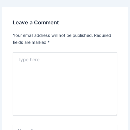
navigation
Leave a Comment
Your email address will not be published.
Required
fields are marked
*
Type
here..
Name*