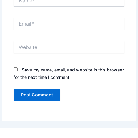
Email*
Website
Save my name, email, and website in this browser
for the next time I comment.