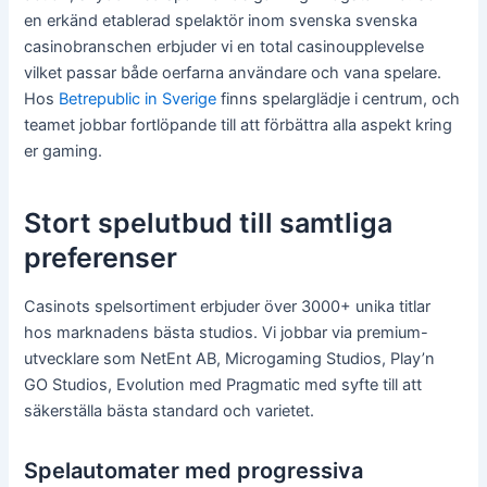
en erkänd etablerad spelaktör inom svenska svenska
casinobranschen erbjuder vi en total casinoupplevelse
vilket passar både oerfarna användare och vana spelare.
Hos
Betrepublic in Sverige
finns spelarglädje i centrum, och
teamet jobbar fortlöpande till att förbättra alla aspekt kring
er gaming.
Stort spelutbud till samtliga
preferenser
Casinots spelsortiment erbjuder över 3000+ unika titlar
hos marknadens bästa studios. Vi jobbar via premium-
utvecklare som NetEnt AB, Microgaming Studios, Play’n
GO Studios, Evolution med Pragmatic med syfte till att
säkerställa bästa standard och varietet.
Spelautomater med progressiva