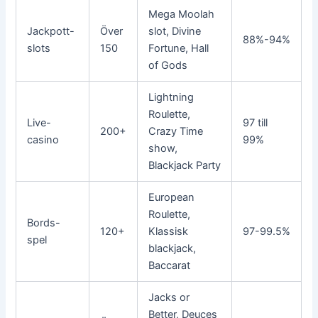
Mega Moolah
Jackpott-
Över
slot, Divine
88%-94%
slots
150
Fortune, Hall
of Gods
Lightning
Roulette,
Live-
97 till
200+
Crazy Time
casino
99%
show,
Blackjack Party
European
Roulette,
Bords-
120+
Klassisk
97-99.5%
spel
blackjack,
Baccarat
Jacks or
Better, Deuces