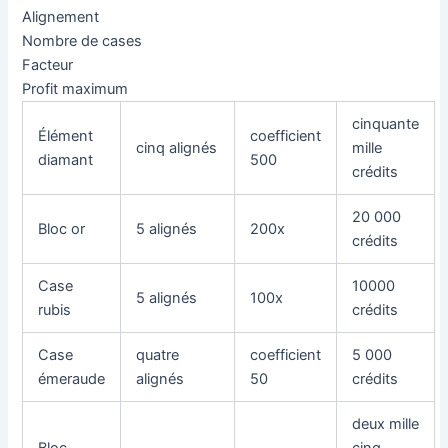
Alignement
Nombre de cases
Facteur
Profit maximum
cinquante
Élément
coefficient
cinq alignés
mille
diamant
500
crédits
20 000
Bloc or
5 alignés
200x
crédits
Case
10000
5 alignés
100x
rubis
crédits
Case
quatre
coefficient
5 000
émeraude
alignés
50
crédits
deux mille
Bloc
cinq