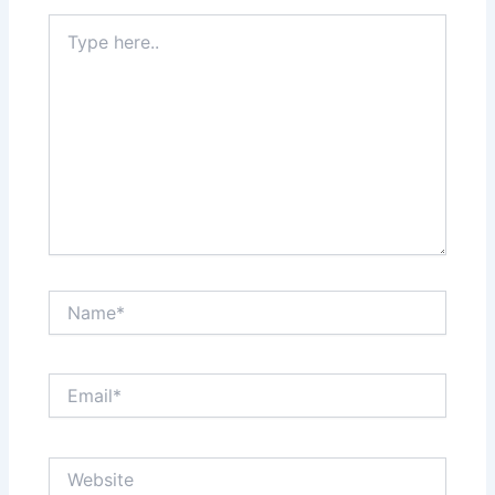
Type
here..
Name*
Email*
Website