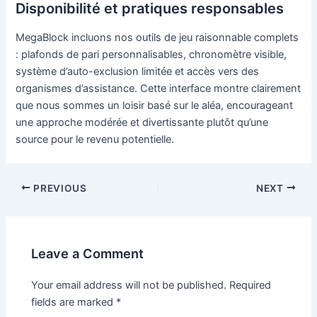
Disponibilité et pratiques responsables
MegaBlock incluons nos outils de jeu raisonnable complets
: plafonds de pari personnalisables, chronomètre visible,
système d’auto-exclusion limitée et accès vers des
organismes d’assistance. Cette interface montre clairement
que nous sommes un loisir basé sur le aléa, encourageant
une approche modérée et divertissante plutôt qu’une
source pour le revenu potentielle.
Post
PREVIOUS
NEXT
navigation
Leave a Comment
Your email address will not be published.
Required
fields are marked
*