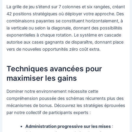
La grille de jeu s’étend sur 7 colonnes et six rangées, créant
42 positions stratégiques où déployer votre approche. Des
combinaisons payantes se constituent horizontalement, à
la verticale ou selon la diagonale, donnant des possibilités
exponentielles à chaque rotation. Le système en cascade
autorise aux cases gagnants de disparaître, donnant place
vers de nouvelles opportunités zéro coût extra.
Techniques avancées pour
maximiser les gains
Dominer notre environnement nécessite cette
compréhension poussée des schémas récurrents plus des
mécanismes de bonus. Découvrez les stratégies éprouvées
par notre collectif de participants experts :
Administration progressive sur les mises
: