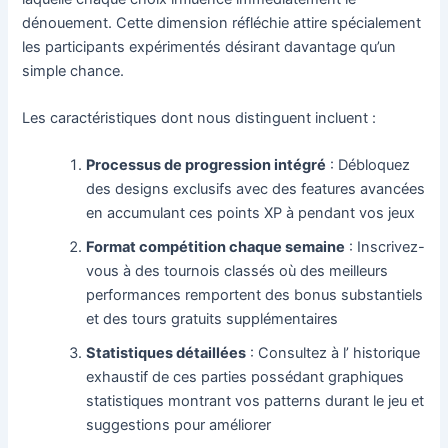
dénouement. Cette dimension réfléchie attire spécialement
les participants expérimentés désirant davantage qu’un
simple chance.
Les caractéristiques dont nous distinguent incluent :
Processus de progression intégré
: Débloquez
des designs exclusifs avec des features avancées
en accumulant ces points XP à pendant vos jeux
Format compétition chaque semaine
: Inscrivez-
vous à des tournois classés où des meilleurs
performances remportent des bonus substantiels
et des tours gratuits supplémentaires
Statistiques détaillées
: Consultez à l’ historique
exhaustif de ces parties possédant graphiques
statistiques montrant vos patterns durant le jeu et
suggestions pour améliorer