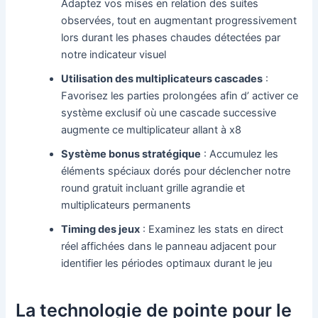
Adaptez vos mises en relation des suites
observées, tout en augmentant progressivement
lors durant les phases chaudes détectées par
notre indicateur visuel
Utilisation des multiplicateurs cascades
:
Favorisez les parties prolongées afin d’ activer ce
système exclusif où une cascade successive
augmente ce multiplicateur allant à x8
Système bonus stratégique
: Accumulez les
éléments spéciaux dorés pour déclencher notre
round gratuit incluant grille agrandie et
multiplicateurs permanents
Timing des jeux
: Examinez les stats en direct
réel affichées dans le panneau adjacent pour
identifier les périodes optimaux durant le jeu
La technologie de pointe pour le