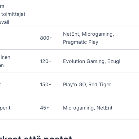
ymi
toimittajat
väli
NetEnt, Microgaming,
800+
Pragmatic Play
ainen
120+
Evolution Gaming, Ezugi
en
t
150+
Play’n GO, Red Tiger
perit
45+
Microgaming, NetEnt