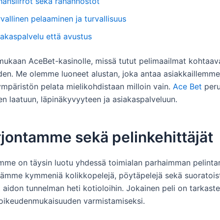
hansiirrot sekä rahannostot
vallinen pelaaminen ja turvallisuus
iakaspalvelu että avustus
mukaan AceBet-kasinolle, missä tutut pelimaailmat kohtaa
uden. Me olemme luoneet alustan, joka antaa asiakkaillemm
ympäristön pelata mielikohdistaan milloin vain.
Ace Bet
peru
n laatuun, läpinäkyvyyteen ja asiakaspalveluun.
rjontamme sekä pelinkehittäjät
amme on täysin luotu yhdessä toimialan parhaimman pelintar
itämme kymmeniä kolikkopelejä, pöytäpelejä sekä suoratois
 aidon tunnelman heti kotioloihin. Jokainen peli on tarkaste
oikeudenmukaisuuden varmistamiseksi.