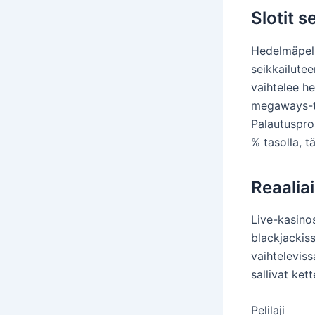
Slotit s
Hedelmäpeli
seikkailutee
vaihtelee h
megaways-toi
Palautuspros
% tasolla, 
Reaalia
Live-kasinos
blackjackiss
vaihtelevis
sallivat ket
Pelilaji