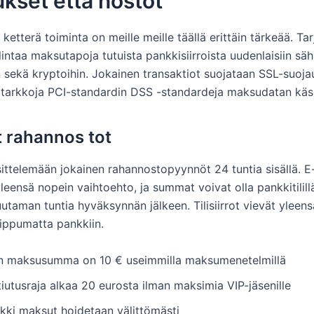
ukset että nostot
 ketterä toiminta on meille meille täällä erittäin tärkeää. T
intaa maksutapoja tutuista pankkisiirroista uudenlaisiin säh
 sekä kryptoihin. Jokainen transaktiot suojataan SSL-suojau
arkkoja PCI-standardin DSS -standardeja maksudatan käsi
t rahannos tot
ttelemään jokainen rahannostopyynnöt 24 tuntia sisällä. 
leensä nopein vaihtoehto, ja summat voivat olla pankkitilill
utaman tuntia hyväksynnän jälkeen. Tilisiirrot vievät yleen
iippumatta pankkiin.
in maksusumma on 10 € useimmilla maksumenetelmillä
iutusraja alkaa 20 eurosta ilman maksimia VIP-jäsenille
ikki maksut hoidetaan välittömästi