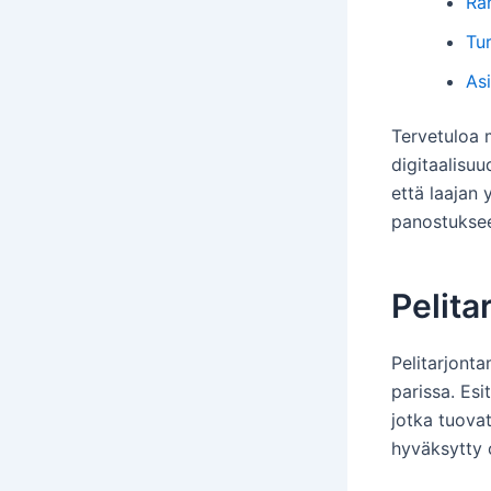
Ra
Tur
As
Tervetuloa 
digitaalisu
että laajan 
panostuksee
Pelita
Pelitarjont
parissa. Es
jotka tuovat
hyväksytty 