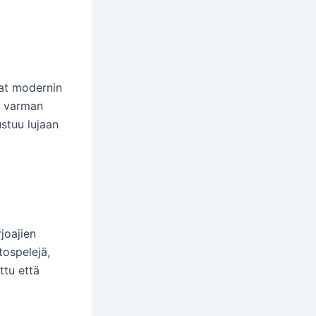
vat modernin
e varman
stuu lujaan
joajien
tospelejä,
ttu että