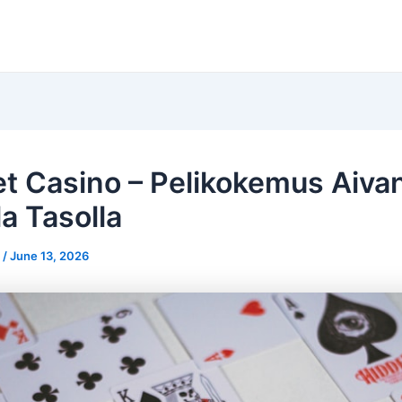
t Casino – Pelikokemus Aiva
a Tasolla
n
/
June 13, 2026