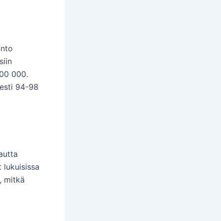
into
siin
100 000.
sesti 94-98
autta
t lukuisissa
, mitkä