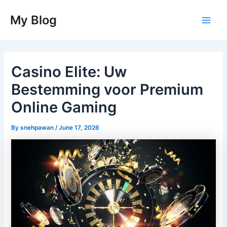
Skip
My Blog
to
Main
content
Men
Casino Elite: Uw
Bestemming voor Premium
Online Gaming
By
snehpawan
/
June 17, 2026