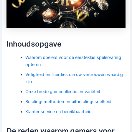
Inhoudsopgave
Waarom spelers voor de eersteklas spelervaring
opteren
Veiligheid en licenties die uw vertrouwen waardig
zijn
Onze brede gamecollectie en variëteit
Betalingsmethoden en uitbetalingssnelheid
Klantenservice en bereikbaarheid
De reden waarom gamers voor