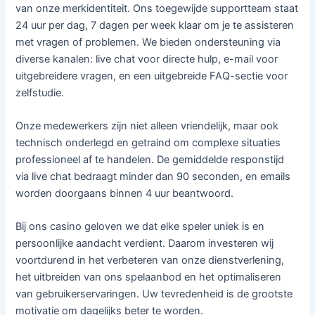
van onze merkidentiteit. Ons toegewijde supportteam staat
24 uur per dag, 7 dagen per week klaar om je te assisteren
met vragen of problemen. We bieden ondersteuning via
diverse kanalen: live chat voor directe hulp, e-mail voor
uitgebreidere vragen, en een uitgebreide FAQ-sectie voor
zelfstudie.
Onze medewerkers zijn niet alleen vriendelijk, maar ook
technisch onderlegd en getraind om complexe situaties
professioneel af te handelen. De gemiddelde responstijd
via live chat bedraagt minder dan 90 seconden, en emails
worden doorgaans binnen 4 uur beantwoord.
Bij ons casino geloven we dat elke speler uniek is en
persoonlijke aandacht verdient. Daarom investeren wij
voortdurend in het verbeteren van onze dienstverlening,
het uitbreiden van ons spelaanbod en het optimaliseren
van gebruikerservaringen. Uw tevredenheid is de grootste
motivatie om dagelijks beter te worden.