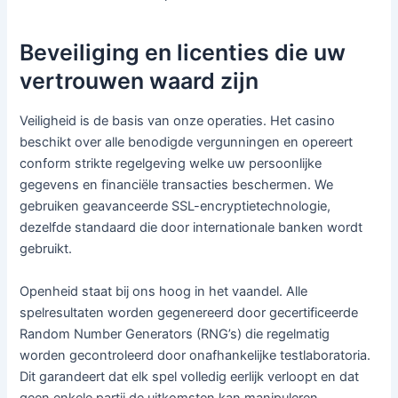
Beveiliging en licenties die uw
vertrouwen waard zijn
Veiligheid is de basis van onze operaties. Het casino
beschikt over alle benodigde vergunningen en opereert
conform strikte regelgeving welke uw persoonlijke
gegevens en financiële transacties beschermen. We
gebruiken geavanceerde SSL-encryptietechnologie,
dezelfde standaard die door internationale banken wordt
gebruikt.
Openheid staat bij ons hoog in het vaandel. Alle
spelresultaten worden gegenereerd door gecertificeerde
Random Number Generators (RNG’s) die regelmatig
worden gecontroleerd door onafhankelijke testlaboratoria.
Dit garandeert dat elk spel volledig eerlijk verloopt en dat
geen enkele partij de uitkomsten kan manipuleren.