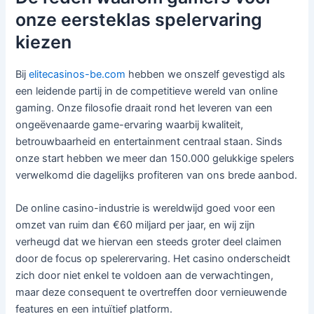
onze eersteklas spelervaring
kiezen
Bij
elitecasinos-be.com
hebben we onszelf gevestigd als
een leidende partij in de competitieve wereld van online
gaming. Onze filosofie draait rond het leveren van een
ongeëvenaarde game-ervaring waarbij kwaliteit,
betrouwbaarheid en entertainment centraal staan. Sinds
onze start hebben we meer dan 150.000 gelukkige spelers
verwelkomd die dagelijks profiteren van ons brede aanbod.
De online casino-industrie is wereldwijd goed voor een
omzet van ruim dan €60 miljard per jaar, en wij zijn
verheugd dat we hiervan een steeds groter deel claimen
door de focus op spelerervaring. Het casino onderscheidt
zich door niet enkel te voldoen aan de verwachtingen,
maar deze consequent te overtreffen door vernieuwende
features en een intuïtief platform.