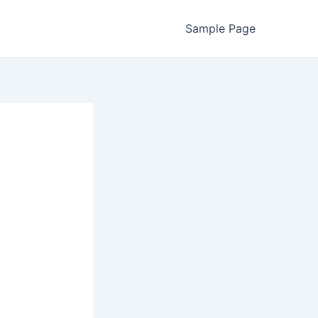
Sample Page
i