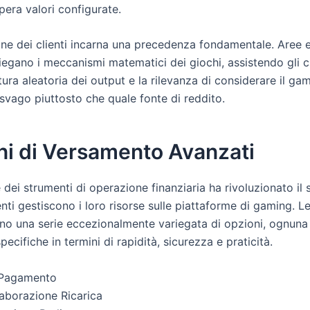
pera valori configurate.
one dei clienti incarna una precedenza fondamentale. Aree 
egano i meccanismi matematici dei giochi, assistendo gli cl
tura aleatoria dei output e la rilevanza di considerare il g
svago piuttosto che quale fonte di reddito.
ni di Versamento Avanzati
 dei strumenti di operazione finanziaria ha rivoluzionato il 
enti gestiscono i loro risorse sulle piattaforme di gaming. L
rono una serie eccezionalmente variegata di opzioni, ognuna
specifiche in termini di rapidità, sicurezza e praticità.
 Pagamento
laborazione Ricarica