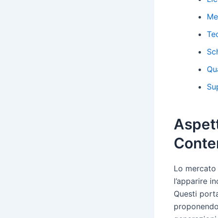
Me
Tec
Sc
Qu
Su
Aspett
Conte
Lo mercato 
l’apparire i
Questi porta
proponendo 