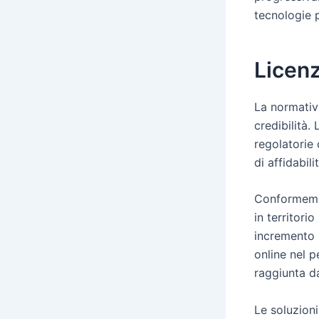
tecnologie 
Licenz
La normativ
credibilità.
regolatorie 
di affidabil
Conformemen
in territori
incremento r
online nel p
raggiunta da
Le soluzioni