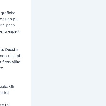
 grafiche
 design più
tori poco
tenti esperti
ce. Queste
do risultati
flessibilità
zo
ale. Gli
erire
e tali