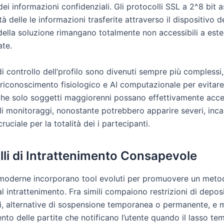
ei informazioni confidenziali. Gli protocolli SSL a 2^8 bit 
tà delle le informazioni trasferite attraverso il dispositivo de
 della soluzione rimangano totalmente non accessibili a este
ate.
di controllo dell’profilo sono divenuti sempre più complessi
 riconoscimento fisiologico e AI computazionale per evitare
 che solo soggetti maggiorenni possano effettivamente acce
ili monitoraggi, nonostante potrebbero apparire severi, inc
ruciale per la totalità dei i partecipanti.
lli di Intrattenimento Consapevole
i moderne incorporano tool evoluti per promuovere un met
al intrattenimento. Fra simili compaiono restrizioni di depos
li, alternative di sospensione temporanea o permanente, e
nto delle partite che notificano l’utente quando il lasso te