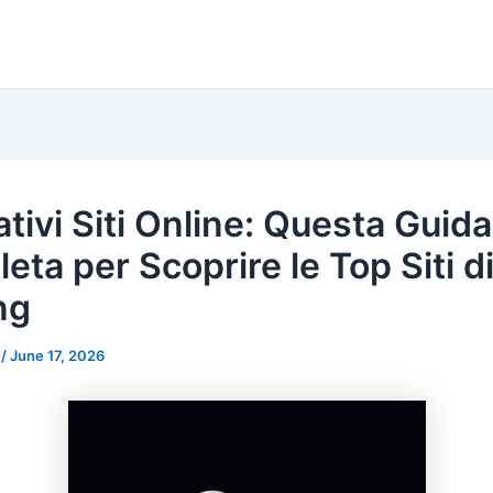
tivi Siti Online: Questa Guida
ta per Scoprire le Top Siti d
ng
e
/
June 17, 2026