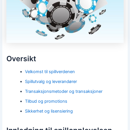
Oversikt
Velkomst til spillverdenen
Spillutvalg og leverandører
Transaksjonsmetoder og transaksjoner
Tilbud og promotions
Sikkerhet og lisensiering