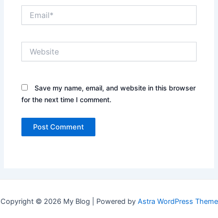
Email*
Website
Save my name, email, and website in this browser
for the next time I comment.
Copyright © 2026 My Blog | Powered by
Astra WordPress Theme