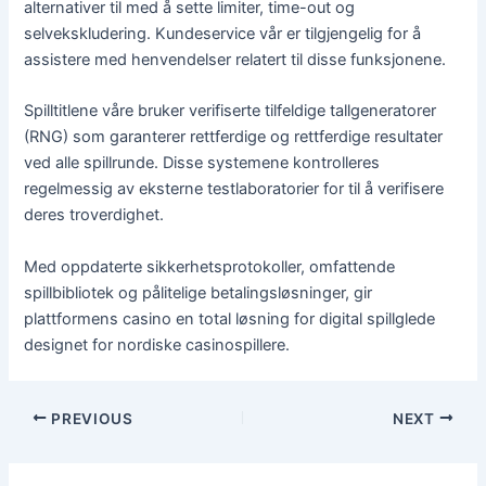
alternativer til med å sette limiter, time-out og
selvekskludering. Kundeservice vår er tilgjengelig for å
assistere med henvendelser relatert til disse funksjonene.
Spilltitlene våre bruker verifiserte tilfeldige tallgeneratorer
(RNG) som garanterer rettferdige og rettferdige resultater
ved alle spillrunde. Disse systemene kontrolleres
regelmessig av eksterne testlaboratorier for til å verifisere
deres troverdighet.
Med oppdaterte sikkerhetsprotokoller, omfattende
spillbibliotek og pålitelige betalingsløsninger, gir
plattformens casino en total løsning for digital spillglede
designet for nordiske casinospillere.
Post
PREVIOUS
NEXT
navigation