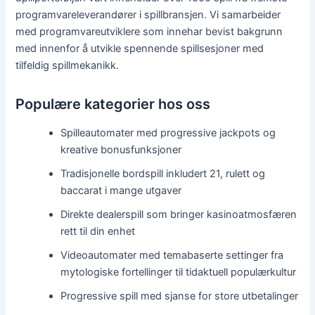
programvareleverandører i spillbransjen. Vi samarbeider
med programvareutviklere som innehar bevist bakgrunn
med innenfor å utvikle spennende spillsesjoner med
tilfeldig spillmekanikk.
Populære kategorier hos oss
Spilleautomater med progressive jackpots og
kreative bonusfunksjoner
Tradisjonelle bordspill inkludert 21, rulett og
baccarat i mange utgaver
Direkte dealerspill som bringer kasinoatmosfæren
rett til din enhet
Videoautomater med temabaserte settinger fra
mytologiske fortellinger til tidaktuell populærkultur
Progressive spill med sjanse for store utbetalinger