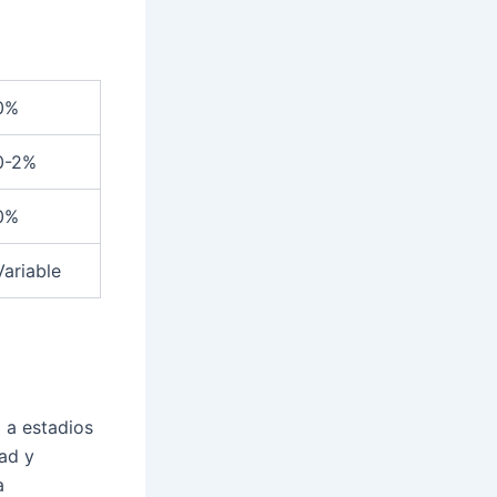
0%
0-2%
0%
Variable
o a estadios
dad y
a