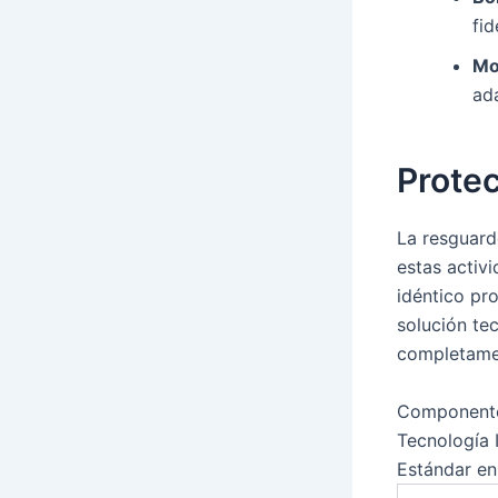
fi
Mo
ad
Protec
La resguard
estas activ
idéntico pro
solución te
completame
Componente
Tecnología
Estándar en