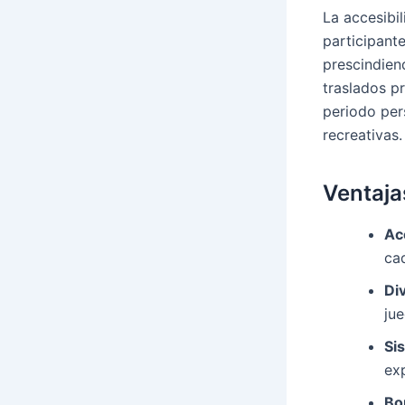
La accesibi
participante
prescindien
traslados pr
periodo per
recreativas.
Ventaja
Ac
ca
Di
jue
Si
ex
Bo