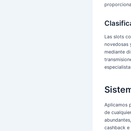
proporciona
Clasifi
Las slots c
novedosas y
mediante di
transmision
especialist
Siste
Aplicamos p
de cualquie
abundantes,
cashback e 