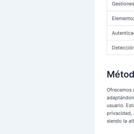
Gestiones
Elemento
Autentica
Detección
Métod
Ofrecemos mú
adaptándono
usuario. Es
privacidad,
siendo la al