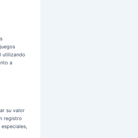
es
juegos
 utilizando
unto a
ar su valor
n registro
 especiales,