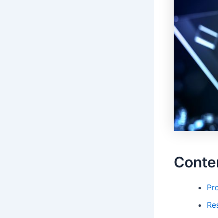
Conte
Pr
Re