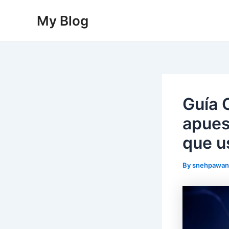
Skip
My Blog
to
content
Guía 
apues
que u
By
snehpawa