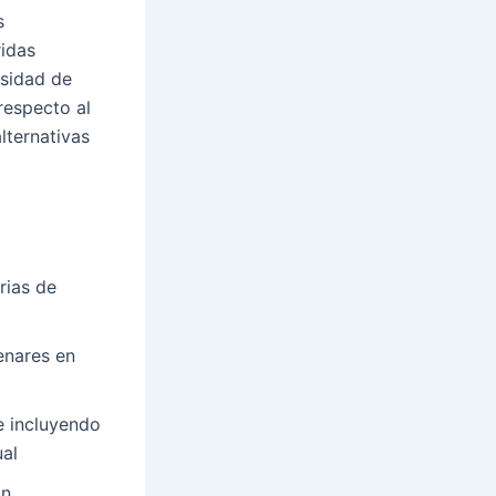
s
ridas
esidad de
respecto al
lternativas
rias de
enares en
e incluyendo
ual
on