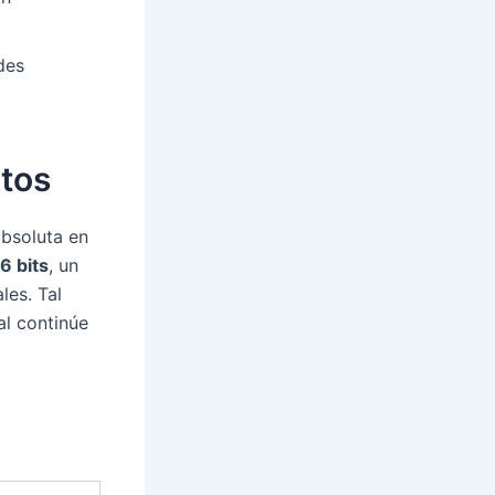
des
atos
absoluta en
6 bits
, un
les. Tal
al continúe