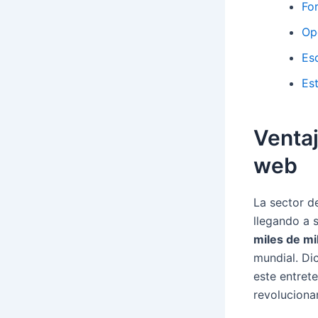
Fo
Op
Es
Es
Ventaj
web
La sector d
llegando a 
miles de mi
mundial. D
este entret
revoluciona