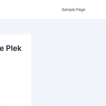
Sample Page
e Plek