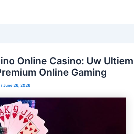
ino Online Casino: Uw Ultiem
Premium Online Gaming
n
/
June 26, 2026