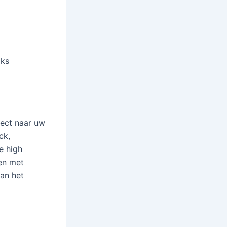
jks
rect naar uw
ck,
e high
ren met
an het