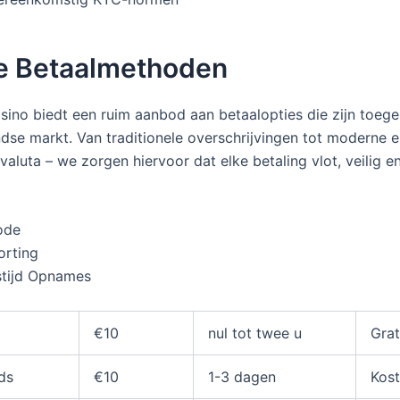
e Betaalmethoden
sino biedt een ruim aanbod aan betaalopties die zijn toeg
dse markt. Van traditionele overschrijvingen tot moderne e
valuta – we zorgen hiervoor dat elke betaling vlot, veilig 
ode
orting
stijd Opnames
€10
nul tot twee u
Grat
ds
€10
1-3 dagen
Kost