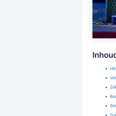
Inhou
He
Vei
Ze
Bo
Sm
Su