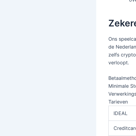
Zeker
Ons speelca
de Nederlan
zelfs crypto
verloopt.
Betaalmeth
Minimale St
Verwerking
Tarieven
IDEAL
Creditcar