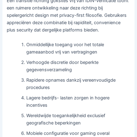
Een transitie richting goksites vrij van IDIN-verificatie toont
een ruimere ontwikkeling naar deze richting bij
spelergericht design met privacy-first filosofie. Gebruikers
appreciëren deze combinatie bij rapiditeit, convenience
plus security dat dergelijke platforms bieden.
Onmiddellijke toegang voor het totale
gameaanbod vrij van vertragingen
Verhoogde discretie door beperkte
gegevensverzameling
Rapidere opnames dankzij vereenvoudigde
procedures
Lagere bedrijfs- lasten zorgen in hogere
incentives
Wereldwijde toegankelijkheid exclusief
geografische beperkingen
Mobiele configuratie voor gaming overal