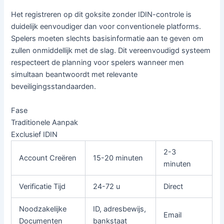
Het registreren op dit goksite zonder IDIN-controle is
duidelijk eenvoudiger dan voor conventionele platforms.
Spelers moeten slechts basisinformatie aan te geven om
zullen onmiddellijk met de slag. Dit vereenvoudigd systeem
respecteert de planning voor spelers wanneer men
simultaan beantwoordt met relevante
beveiligingsstandaarden.
Fase
Traditionele Aanpak
Exclusief IDIN
2-3
Account Creëren
15-20 minuten
minuten
Verificatie Tijd
24-72 u
Direct
Noodzakelijke
ID, adresbewijs,
Email
Documenten
bankstaat