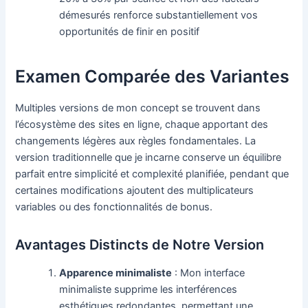
démesurés renforce substantiellement vos
opportunités de finir en positif
Examen Comparée des Variantes
Multiples versions de mon concept se trouvent dans
l’écosystème des sites en ligne, chaque apportant des
changements légères aux règles fondamentales. La
version traditionnelle que je incarne conserve un équilibre
parfait entre simplicité et complexité planifiée, pendant que
certaines modifications ajoutent des multiplicateurs
variables ou des fonctionnalités de bonus.
Avantages Distincts de Notre Version
Apparence minimaliste
: Mon interface
minimaliste supprime les interférences
esthétiques redondantes, permettant une