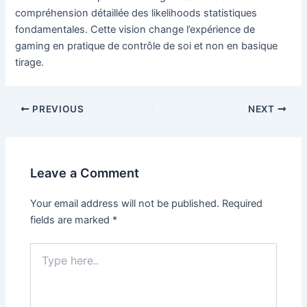
compréhension détaillée des likelihoods statistiques
fondamentales. Cette vision change l’expérience de
gaming en pratique de contrôle de soi et non en basique
tirage.
Post
PREVIOUS
NEXT
navigation
Leave a Comment
Your email address will not be published.
Required
fields are marked
*
Type
here..