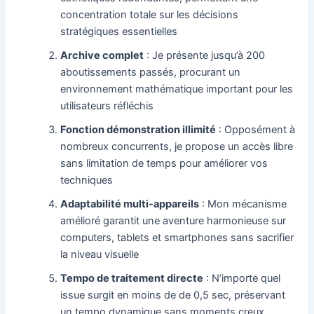
concentration totale sur les décisions
stratégiques essentielles
Archive complet
: Je présente jusqu’à 200
aboutissements passés, procurant un
environnement mathématique important pour les
utilisateurs réfléchis
Fonction démonstration illimité
: Opposément à
nombreux concurrents, je propose un accès libre
sans limitation de temps pour améliorer vos
techniques
Adaptabilité multi-appareils
: Mon mécanisme
amélioré garantit une aventure harmonieuse sur
computers, tablets et smartphones sans sacrifier
la niveau visuelle
Tempo de traitement directe
: N’importe quel
issue surgit en moins de de 0,5 sec, préservant
un tempo dynamique sans moments creux