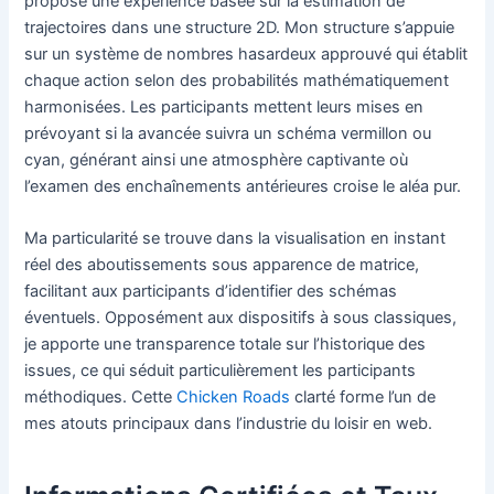
propose une expérience basée sur la estimation de
trajectoires dans une structure 2D. Mon structure s’appuie
sur un système de nombres hasardeux approuvé qui établit
chaque action selon des probabilités mathématiquement
harmonisées. Les participants mettent leurs mises en
prévoyant si la avancée suivra un schéma vermillon ou
cyan, générant ainsi une atmosphère captivante où
l’examen des enchaînements antérieures croise le aléa pur.
Ma particularité se trouve dans la visualisation en instant
réel des aboutissements sous apparence de matrice,
facilitant aux participants d’identifier des schémas
éventuels. Opposément aux dispositifs à sous classiques,
je apporte une transparence totale sur l’historique des
issues, ce qui séduit particulièrement les participants
méthodiques. Cette
Chicken Roads
clarté forme l’un de
mes atouts principaux dans l’industrie du loisir en web.