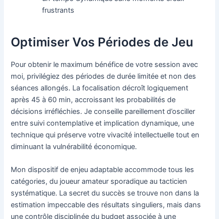
frustrants
Optimiser Vos Périodes de Jeu
Pour obtenir le maximum bénéfice de votre session avec
moi, privilégiez des périodes de durée limitée et non des
séances allongés. La focalisation décroît logiquement
après 45 à 60 min, accroissant les probabilités de
décisions irréfléchies. Je conseille pareillement d’osciller
entre suivi contemplative et implication dynamique, une
technique qui préserve votre vivacité intellectuelle tout en
diminuant la vulnérabilité économique.
Mon dispositif de enjeu adaptable accommode tous les
catégories, du joueur amateur sporadique au tacticien
systématique. La secret du succès se trouve non dans la
estimation impeccable des résultats singuliers, mais dans
une contrôle disciplinée du budget associée à une