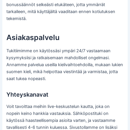
bonussäännöt selkeästi etukäteen, jotta ymmärrät
tarkalleen, mitä käyttäjältä vaaditaan ennen kotiutuksen
tekemistä.
Asiakaspalvelu
Tukitiimimme on käytössäsi ympäri 24/7 vastaamaan
kysymyksiisi ja ratkaisemaan mahdolliset ongelmasi.
Annamme palvelua useilla kielivaihtoehdoilla, mukaan lukien
suomen kieli, mikä helpottaa viestintää ja varmistaa, jotta
saat tukea nopeasti.
Yhteyskanavat
Voit tavoittaa meihin live-keskustelun kautta, joka on
nopein keino hankkia vastauksia. Sähköpostituki on
käytössä haasteellisempia asioita varten, ja vastaamme
tavallisesti 4-6 tunnin kuluessa. Sivustollamme on lisäksi