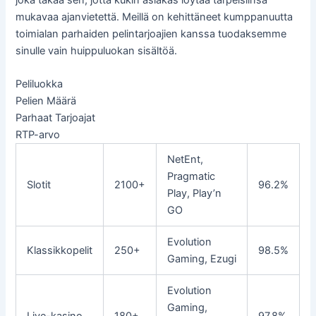
mukavaa ajanvietettä. Meillä on kehittäneet kumppanuutta
toimialan parhaiden pelintarjoajien kanssa tuodaksemme
sinulle vain huippuluokan sisältöä.
Peliluokka
Pelien Määrä
Parhaat Tarjoajat
RTP-arvo
NetEnt,
Pragmatic
Slotit
2100+
96.2%
Play, Play’n
GO
Evolution
Klassikkopelit
250+
98.5%
Gaming, Ezugi
Evolution
Gaming,
Live-kasino
180+
97.8%