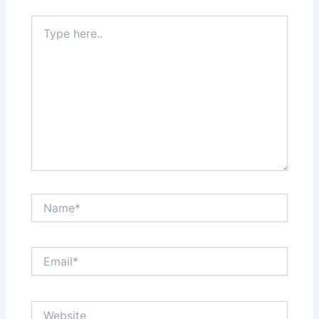
Type
here..
Name*
Email*
Website