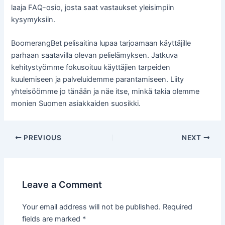
laaja FAQ-osio, josta saat vastaukset yleisimpiin
kysymyksiin.
BoomerangBet pelisaitina lupaa tarjoamaan käyttäjille
parhaan saatavilla olevan pelielämyksen. Jatkuva
kehitystyömme fokusoituu käyttäjien tarpeiden
kuulemiseen ja palveluidemme parantamiseen. Liity
yhteisöömme jo tänään ja näe itse, minkä takia olemme
monien Suomen asiakkaiden suosikki.
Post
PREVIOUS
NEXT
navigation
Leave a Comment
Your email address will not be published.
Required
fields are marked
*