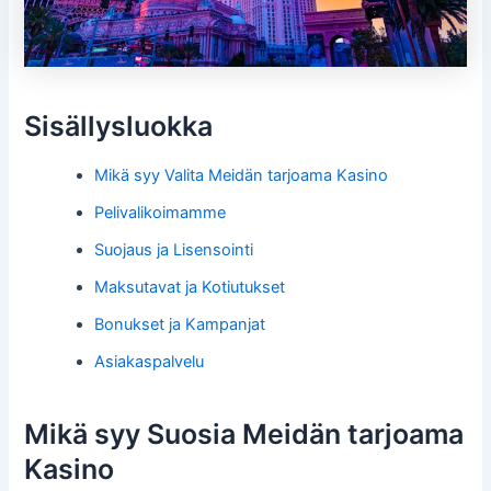
Sisällysluokka
Mikä syy Valita Meidän tarjoama Kasino
Pelivalikoimamme
Suojaus ja Lisensointi
Maksutavat ja Kotiutukset
Bonukset ja Kampanjat
Asiakaspalvelu
Mikä syy Suosia Meidän tarjoama
Kasino