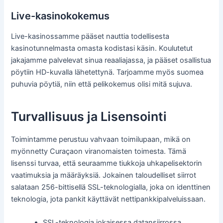
Live-kasinokokemus
Live-kasinossamme pääset nauttia todellisesta
kasinotunnelmasta omasta kodistasi käsin. Koulutetut
jakajamme palvelevat sinua reaaliajassa, ja pääset osallistua
pöytiin HD-kuvalla lähetettynä. Tarjoamme myös suomea
puhuvia pöytiä, niin että pelikokemus olisi mitä sujuva.
Turvallisuus ja Lisensointi
Toimintamme perustuu vahvaan toimilupaan, mikä on
myönnetty Curaçaon viranomaisten toimesta. Tämä
lisenssi turvaa, että seuraamme tiukkoja uhkapelisektorin
vaatimuksia ja määräyksiä. Jokainen taloudelliset siirrot
salataan 256-bittisellä SSL-teknologialla, joka on identtinen
teknologia, jota pankit käyttävät nettipankkipalveluissaan.
SSL-teknologia jokaisessa datansiirrossa