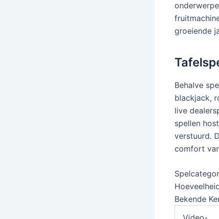
onderwerpen
fruitmachin
groeiende ja
Tafelsp
Behalve spe
blackjack, r
live dealer
spellen hos
verstuurd. 
comfort van
Spelcategor
Hoeveelheid
Bekende Ke
Video-