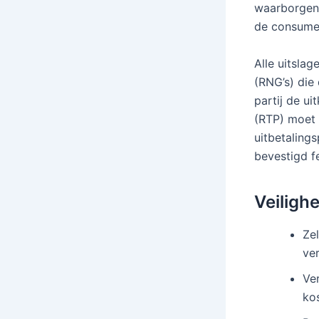
waarborgen.
de consume
Alle uitsl
(RNG’s) die 
partij de u
(RTP) moet 
uitbetaling
bevestigd f
Veiligh
Ze
ve
Ve
ko