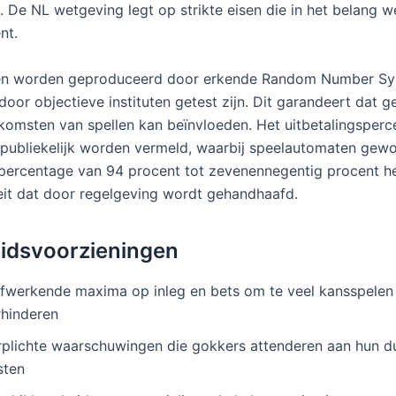
 De NL wetgeving legt op strikte eisen die in het belang 
nt.
agen worden geproduceerd door erkende Random Number S
door objectieve instituten getest zijn. Dit garandeert dat 
itkomsten van spellen kan beïnvloeden. Het uitbetalingsper
publiekelijk worden vermeld, waarbij speelautomaten gewo
spercentage van 94 procent tot zevenennegentig procent h
eit dat door regelgeving wordt gehandhaafd.
eidsvoorzieningen
lfwerkende maxima op inleg en bets om te veel kansspelen
rhinderen
rplichte waarschuwingen die gokkers attenderen aan hun d
sten