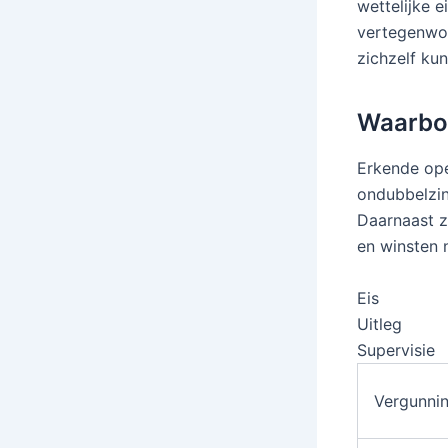
wettelijke 
vertegenwoo
zichzelf kun
Waarbor
Erkende op
ondubbelzin
Daarnaast z
en winsten 
Eis
Uitleg
Supervisie
Vergunni