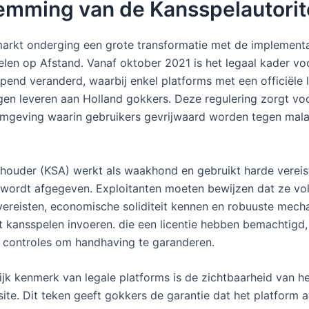
emming van de Kansspelautorit
rkt onderging een grote transformatie met de implementa
len op Afstand. Vanaf oktober 2021 is het legaal kader voo
jpend veranderd, waarbij enkel platforms met een officiële l
n leveren aan Holland gokkers. Deze regulering zorgt vo
mgeving waarin gebruikers gevrijwaard worden tegen mala
houder (KSA) werkt als waakhond en gebruikt harde vereis
e wordt afgegeven. Exploitanten moeten bewijzen dat ze vo
vereisten, economische soliditeit kennen en robuuste mec
 kansspelen invoeren. die een licentie hebben bemachtigd
 controles om handhaving te garanderen.
ijk kenmerk van legale platforms is de zichtbaarheid van h
ite. Dit teken geeft gokkers de garantie dat het platform a