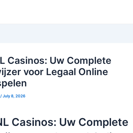
NL Casinos: Uw Complete
jzer voor Legaal Online
pelen
e
/
July 8, 2026
 NL Casinos: Uw Complete